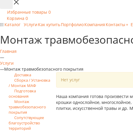
Избранные товары
0
Корзина
0
Каталог
Услуги
Как купить
Портфолио
Компания
Контакты
+ 
Монтаж травмобезопасн
Главная
—
Услуги
—
Монтаж травмобезопасного покрытия
Доставка
Нет услуг
Сборка / Установка
/ Монтаж МАФ
Подготовка
основания
Наша компания готова произвести м
Монтаж
крошки однослойное, многослойное, с
травмобезопасного
плитки, искусственной травы и др.
покрытия
Сопутствующее
благоустройство
территорий