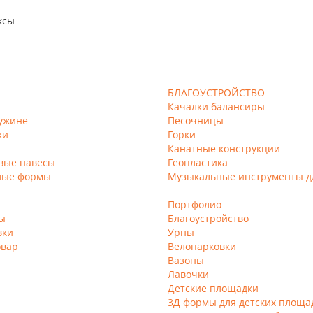
ксы
БЛАГОУСТРОЙСТВО
Качалки балансиры
ужине
Песочницы
ки
Горки
Канатные конструкции
вые навесы
Геопластика
лые формы
Музыкальные инструменты д
Портфолио
ы
Благоустройство
вки
Урны
овар
Велопарковки
Вазоны
Лавочки
Детские площадки
3Д формы для детских площа