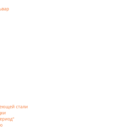
ьвар
веющей стали
дки
ериод"
ью