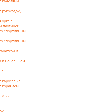
с качелями,
с рукоходом,
бурге с
и паутиной.
 со спортивным
 со спортивным
канаткой и
а в небольшом
на
с каруселью
с кораблем
 ЕМ 77
ком