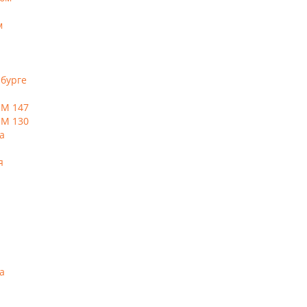
м
нбурге
ЕМ 147
ЕМ 130
а
я
а