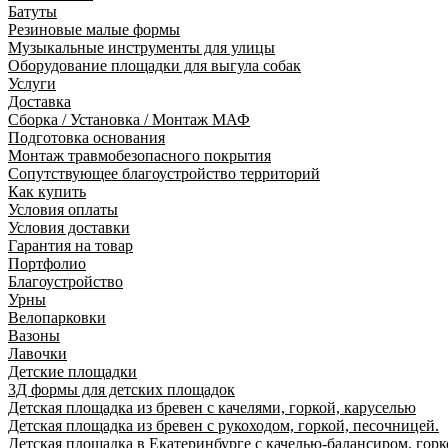
Батуты
Резиновые малые формы
Музыкальные инструменты для улицы
Оборудование площадки для выгула собак
Услуги
Доставка
Сборка / Установка / Монтаж МАФ
Подготовка основания
Монтаж травмобезопасного покрытия
Сопутствующее благоустройство территорий
Как купить
Условия оплаты
Условия доставки
Гарантия на товар
Портфолио
Благоустройство
Урны
Велопарковки
Вазоны
Лавочки
Детские площадки
3Д формы для детских площадок
Детская площадка из бревен с качелями, горкой, каруселью
Детская площадка из бревен с рукоходом, горкой, песочницей.
Детская площадка в Екатеринбурге с качелью-балансиром, горк