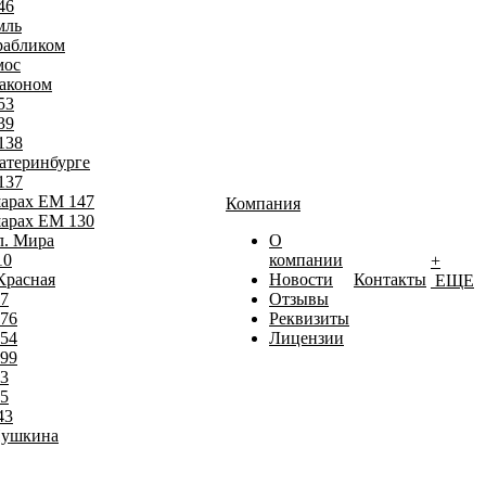
46
мль
рабликом
мос
раконом
53
39
138
атеринбурге
137
шарах ЕМ 147
Компания
шарах ЕМ 130
л. Мира
О
10
компании
+
Красная
Новости
Контакты
ЕЩЕ
7
Отзывы
76
Реквизиты
54
Лицензии
99
3
5
43
Пушкина