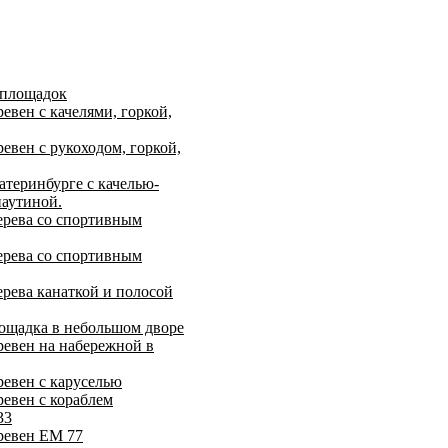
 площадок
евен с качелями, горкой,
евен с рукоходом, горкой,
атеринбурге с качелью-
паутиной.
ерева со спортивным
ерева со спортивным
ерева канаткой и полосой
лощадка в небольшом дворе
ревен на набережной в
ревен с каруселью
ревен с кораблем
33
ревен ЕМ 77