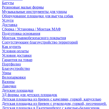
Батуты
Резиновые малые формы
Музыкальные инструменты для улицы
Оборудование площадки для выгула собак
Услуги
Доставка
Сборка / Установка / Монтаж МАФ
Подготовка основания
Монтаж травмобезопасного покрытия
Сопутствующее благоустройство территорий
Как купить
Условия оплаты
Условия доставки
Гарантия на товар
Портфолио
Благоустройство
Урны
Велопарковки
Вазоны
Лавочки
Детские площадки
3Д формы для детских площадок
Детская площадка из бревен с качелями, горкой, каруселью
Детская площадка из бревен с рукоходом, горкой, песочницей.
Детская площадка в Екатеринбурге с качелью-балансиром,