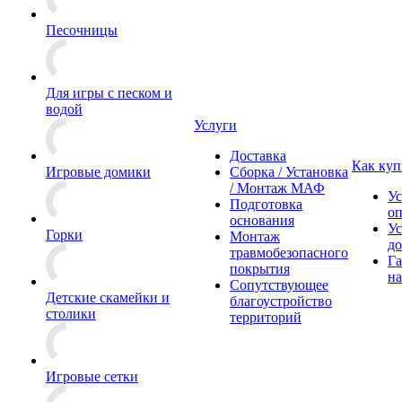
Песочницы
Для игры с песком и
водой
Услуги
Доставка
Как куп
Игровые домики
Сборка / Установка
/ Монтаж МАФ
Ус
Подготовка
о
основания
Ус
Горки
Монтаж
до
травмобезопасного
Га
покрытия
на
Сопутствующее
Детские скамейки и
благоустройство
столики
территорий
Игровые сетки