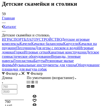
Детские скамейки и столики
59
Главная
—
Каталог
—
Детские скамейки и столики
ИГРА
СПОРТ
БЛАГОУСТРОЙСТВО
Детские игровые
комплексы
Качели
Качалки балансиры
Карусели
Качалки на
пружине
Песочницы
Для игры с песком и водой
Игровые
домики
Горки
Игровые сетки
Канатные конструкции
Детское
гимнастическое оборудование
Веранды, теневые
навесы
Геопластика
Батуты
Резиновые малые
формы
Музыкальные инструменты для улицы
Оборудование
площадки для выгула собак
Фильтр
Фильтр
Длина
По умолчанию (возрастание)
760
1445