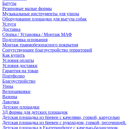
Батуты
Резиновые малые формы
Музыкальные инструменты для улицы
Оборудование площадки для выгула собак
Услуги
Доставка
Сборка / Установка / Монтаж МАФ
Подготовка основания
Монтаж травмобезопасного покрытия
Сопутствующее благоустройство территорий
Как купить
Условия оплаты
Условия доставки
Гарантия на товар
Портфолио
Благоустройство
Урны
Велопарковки
Вазоны
Лавочки
Детские площадки
3Д формы для детских площадок
Детская площадка из бревен с качелями, горкой, каруселью
Детская площадка из бревен с рукоходом, горкой, песочницей.
Детская площадка в Екатеринбурге с качелью-балансиром,