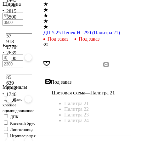
Ширина
2130
2815
3500
ДП 5.25 Пенек H=290 (Палитра 21)
57
Под заказ
Под заказ
918
от
Высота
1779
2639
3500
85
Под заказ
639
Материалы
1193
Цветовая схема
—
Палитра 21
1746
Бревно
2300
Палитра 21
клееное
Палитра 22
оцилиндрованное
Палитра 23
ДПК
Палитра 24
Клееный брус
Лиственница
Нержавеющая