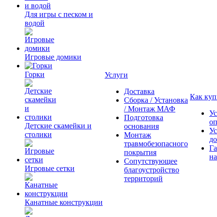
Для игры с песком и
водой
Игровые домики
Горки
Услуги
Доставка
Как куп
Сборка / Установка
/ Монтаж МАФ
Ус
Подготовка
о
Детские скамейки и
основания
Ус
столики
Монтаж
до
травмобезопасного
Га
покрытия
на
Сопутствующее
Игровые сетки
благоустройство
территорий
Канатные конструкции