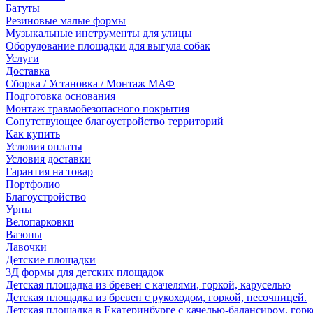
Батуты
Резиновые малые формы
Музыкальные инструменты для улицы
Оборудование площадки для выгула собак
Услуги
Доставка
Сборка / Установка / Монтаж МАФ
Подготовка основания
Монтаж травмобезопасного покрытия
Сопутствующее благоустройство территорий
Как купить
Условия оплаты
Условия доставки
Гарантия на товар
Портфолио
Благоустройство
Урны
Велопарковки
Вазоны
Лавочки
Детские площадки
3Д формы для детских площадок
Детская площадка из бревен с качелями, горкой, каруселью
Детская площадка из бревен с рукоходом, горкой, песочницей.
Детская площадка в Екатеринбурге с качелью-балансиром, горк