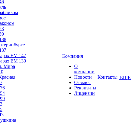
46
мль
рабликом
мос
раконом
53
39
138
атеринбурге
137
шарах ЕМ 147
Компания
шарах ЕМ 130
л. Мира
О
10
компании
+
Красная
Новости
Контакты
ЕЩЕ
7
Отзывы
76
Реквизиты
54
Лицензии
99
3
5
43
Пушкина