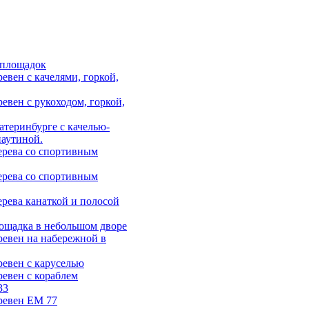
 площадок
евен с качелями, горкой,
евен с рукоходом, горкой,
атеринбурге с качелью-
паутиной.
ерева со спортивным
ерева со спортивным
ерева канаткой и полосой
лощадка в небольшом дворе
ревен на набережной в
ревен с каруселью
ревен с кораблем
33
ревен ЕМ 77