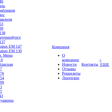
46
мль
рабликом
мос
раконом
53
39
138
атеринбурге
137
шарах ЕМ 147
Компания
шарах ЕМ 130
л. Мира
О
10
компании
+
Красная
Новости
Контакты
ЕЩЕ
7
Отзывы
76
Реквизиты
54
Лицензии
99
3
5
43
Пушкина