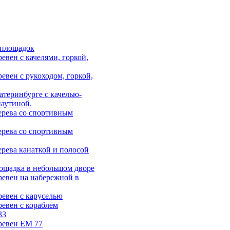
 площадок
евен с качелями, горкой,
евен с рукоходом, горкой,
атеринбурге с качелью-
паутиной.
ерева со спортивным
ерева со спортивным
ерева канаткой и полосой
лощадка в небольшом дворе
ревен на набережной в
ревен с каруселью
ревен с кораблем
33
ревен ЕМ 77