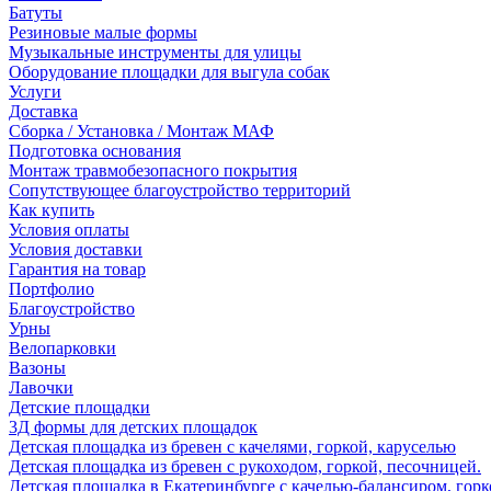
Батуты
Резиновые малые формы
Музыкальные инструменты для улицы
Оборудование площадки для выгула собак
Услуги
Доставка
Сборка / Установка / Монтаж МАФ
Подготовка основания
Монтаж травмобезопасного покрытия
Сопутствующее благоустройство территорий
Как купить
Условия оплаты
Условия доставки
Гарантия на товар
Портфолио
Благоустройство
Урны
Велопарковки
Вазоны
Лавочки
Детские площадки
3Д формы для детских площадок
Детская площадка из бревен с качелями, горкой, каруселью
Детская площадка из бревен с рукоходом, горкой, песочницей.
Детская площадка в Екатеринбурге с качелью-балансиром, горк