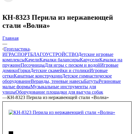
КН-8323 Перила из нержавеющей
стали «Волна»
Главная
—
Геопластика
ИГРА
СПОРТ
БЛАГОУСТРОЙСТВО
Детские игровые
комплексы
Качели
Качалки балансиры
Карусели
Качалки на
пружине
Песочницы
Для игры с песком и водой
Игровые
домики
Горки
Детские скамейки и столики
Игровые
сетки
Канатные конструкции
Детское гимнастическое
оборудование
Веранды, теневые навесы
Батуты
Резиновые
малые формы
Музыкальные инструменты для
улицы
Оборудование площадки для выгула собак
—
КН-8323 Перила из нержавеющей стали «Волна»