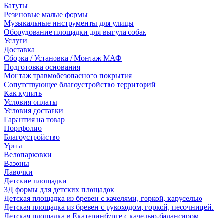
Батуты
Резиновые малые формы
Музыкальные инструменты для улицы
Оборудование площадки для выгула собак
Услуги
Доставка
Сборка / Установка / Монтаж МАФ
Подготовка основания
Монтаж травмобезопасного покрытия
Сопутствующее благоустройство территорий
Как купить
Условия оплаты
Условия доставки
Гарантия на товар
Портфолио
Благоустройство
Урны
Велопарковки
Вазоны
Лавочки
Детские площадки
3Д формы для детских площадок
Детская площадка из бревен с качелями, горкой, каруселью
Детская площадка из бревен с рукоходом, горкой, песочницей.
Детская площадка в Екатеринбурге с качелью-балансиром,