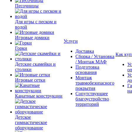
Песочницы
Для игры с песком и
водой
Игровые домики
Услуги
Горки
Доставка
Как куп
Сборка / Установка
/ Монтаж МАФ
Детские скамейки и
Ус
Подготовка
столики
о
основания
Ус
Монтаж
Игровые сетки
до
травмобезопасного
Га
покрытия
на
Сопутствующее
Канатные конструкции
благоустройство
территорий
Детское
гимнастическое
оборудование