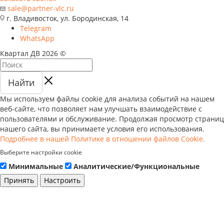
sale@partner-vlc.ru
г. Владивосток, ул. Бородинская, 14
Telegram
WhatsApp
Квартал ДВ 2026 ©
Найти
seductive
نيك
jaipur
epekto
كرتون
chut
hyd
allergy
افلام
طياز
blue
xn
lisetinypoet
nangi
wwwxxxcm
Мы используем файлы cookie для анализа событий на нашем
look
بكل
sexy
ng
انمي
kaise
sex
hentai
سكس
kentaweb.com
films
vedio
cam
video
porno-
веб-сайте, что позволяет нам улучшать взаимодействие с
erobigtits.net
الاوضاع
eromoms.info
el
سكس
marte
porn-
hentaihug.com
عربي
سكس
movies
hornyanaltube.net
hindicams.net
hindi
trash.net
пользователями и обслуживание. Продолжая просмотр страниц
sexy
crobama.com
anushka
nino
pornvuku.net
zeloporn.com
tube-
kobayashi-
جامد
الفقراء
tubanaka.mobi
telugu
indiamarie
youpornhindi.com
redwp
нашего сайта, вы принимаете условия его использования.
video
افلام
sex
onlineteleserye.net
افلام
tamil
box.mobi
san-
porn-
xhmastrr
s
cam
mumbai
Подробнее в нашей Политике в отношении файлов Cookie.
sunny
نيك
videos
widows
سكس
blue
www
chi-
arab.net
chat
sex
Выберите настройки cookie
leone
خليجي
web
المحله
picture
xvidous
no-
تصوير
movie
Минимальные
Аналитические/Функциональные
full
com
maid-
سكس
episode
dragon
Принять
Настроить