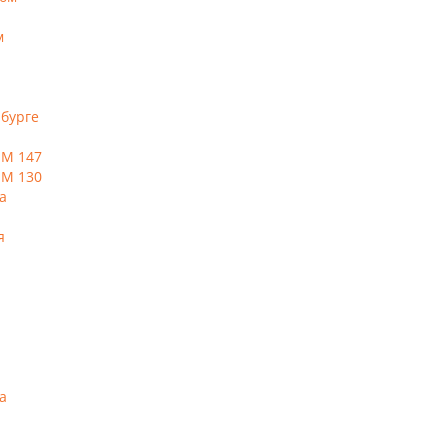
м
нбурге
ЕМ 147
ЕМ 130
а
я
а