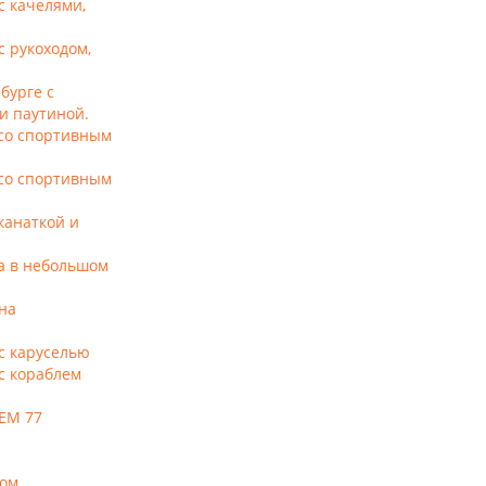
с качелями,
с рукоходом,
бурге с
и паутиной.
 со спортивным
 со спортивным
канаткой и
а в небольшом
на
с каруселью
с кораблем
 ЕМ 77
ком