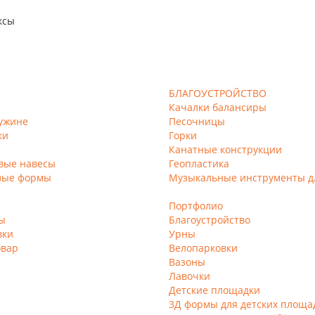
ксы
БЛАГОУСТРОЙСТВО
Качалки балансиры
ужине
Песочницы
ки
Горки
Канатные конструкции
вые навесы
Геопластика
лые формы
Музыкальные инструменты д
Портфолио
ы
Благоустройство
вки
Урны
овар
Велопарковки
Вазоны
Лавочки
Детские площадки
3Д формы для детских площа