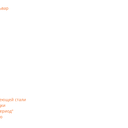
ьвар
веющей стали
дки
ериод"
ью