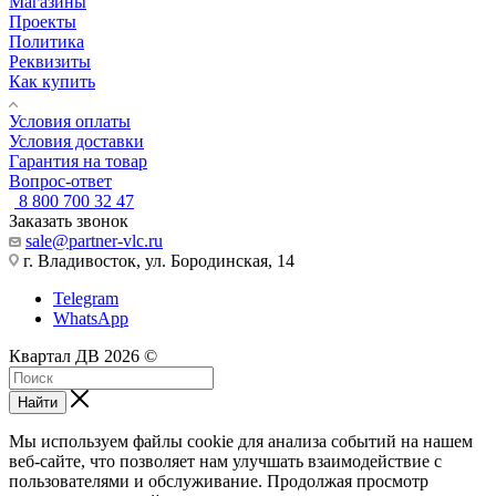
Магазины
Проекты
Политика
Реквизиты
Как купить
Условия оплаты
Условия доставки
Гарантия на товар
Вопрос-ответ
8 800 700 32 47
Заказать звонок
sale@partner-vlc.ru
г. Владивосток, ул. Бородинская, 14
Telegram
WhatsApp
Квартал ДВ 2026 ©
Найти
seductive
jaipur
epekto
chut
hyd
allergy
blue
xn
lisetinypoet
nangi
wwwxxxcm
نيك
كرتون
افلام
طياز
Мы используем файлы cookie для анализа событий на нашем
look
sexy
ng
kaise
sex
hentai
films
vedio
cam
video
porno-
kentaweb.com
بكل
انمي
سكس
веб-сайте, что позволяет нам улучшать взаимодействие с
erobigtits.net
eromoms.info
el
marte
porn-
hentaihug.com
movies
hornyanaltube.net
hindicams.net
hindi
trash.net
سكس
الاوضاع
سكس
عربي
пользователями и обслуживание. Продолжая просмотр
sexy
anushka
nino
zeloporn.com
tube-
kobayashi-
tubanaka.mobi
telugu
indiamarie
youpornhindi.com
redwp
crobama.com
pornvuku.net
الفقراء
جامد