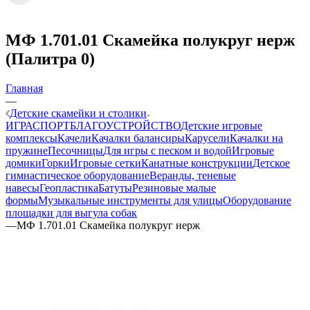
МФ 1.701.01 Скамейка полукруг нерж
(Палитра 0)
Главная
—
Детские скамейки и столики
ИГРА
СПОРТ
БЛАГОУСТРОЙСТВО
Детские игровые
комплексы
Качели
Качалки балансиры
Карусели
Качалки на
пружине
Песочницы
Для игры с песком и водой
Игровые
домики
Горки
Игровые сетки
Канатные конструкции
Детское
гимнастическое оборудование
Веранды, теневые
навесы
Геопластика
Батуты
Резиновые малые
формы
Музыкальные инструменты для улицы
Оборудование
площадки для выгула собак
—
МФ 1.701.01 Скамейка полукруг нерж