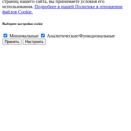
страниц нашего сайта, вы принимаете условия его
video
sex
onlineteleserye.net
tamil
box.mobi
san-
xhmastrr
s
cam
mumbai
افلام
افلام
porn-
использования.
Подробнее в нашей Политике в отношении
sunny
videos
widows
blue
www
chi-
chat
sex
arab.net
نيك
سكس
файлов Cookie.
leone
web
picture
xvidous
no-
movie
تصوير
خليجي
المحله
full
com
maid-
سكس
episode
dragon
Выберите настройки cookie
Минимальные
Аналитические/Функциональные
Принять
Настроить