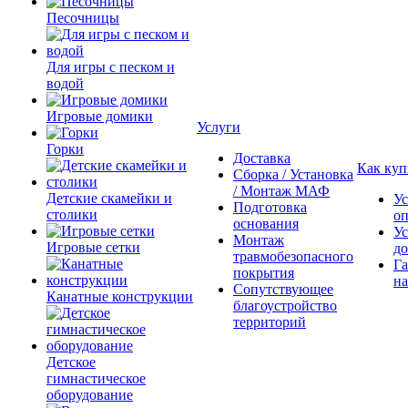
Песочницы
Для игры с песком и
водой
Игровые домики
Услуги
Горки
Доставка
Как куп
Сборка / Установка
/ Монтаж МАФ
Детские скамейки и
Ус
Подготовка
столики
о
основания
Ус
Монтаж
Игровые сетки
до
травмобезопасного
Га
покрытия
на
Сопутствующее
Канатные конструкции
благоустройство
территорий
Детское
гимнастическое
оборудование