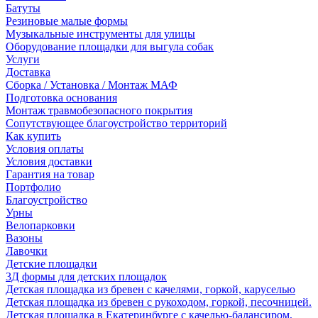
Батуты
Резиновые малые формы
Музыкальные инструменты для улицы
Оборудование площадки для выгула собак
Услуги
Доставка
Сборка / Установка / Монтаж МАФ
Подготовка основания
Монтаж травмобезопасного покрытия
Сопутствующее благоустройство территорий
Как купить
Условия оплаты
Условия доставки
Гарантия на товар
Портфолио
Благоустройство
Урны
Велопарковки
Вазоны
Лавочки
Детские площадки
3Д формы для детских площадок
Детская площадка из бревен с качелями, горкой, каруселью
Детская площадка из бревен с рукоходом, горкой, песочницей.
Детская площадка в Екатеринбурге с качелью-балансиром,