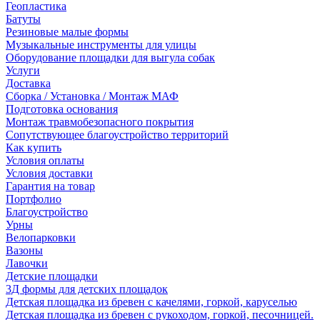
Геопластика
Батуты
Резиновые малые формы
Музыкальные инструменты для улицы
Оборудование площадки для выгула собак
Услуги
Доставка
Сборка / Установка / Монтаж МАФ
Подготовка основания
Монтаж травмобезопасного покрытия
Сопутствующее благоустройство территорий
Как купить
Условия оплаты
Условия доставки
Гарантия на товар
Портфолио
Благоустройство
Урны
Велопарковки
Вазоны
Лавочки
Детские площадки
3Д формы для детских площадок
Детская площадка из бревен с качелями, горкой, каруселью
Детская площадка из бревен с рукоходом, горкой, песочницей.