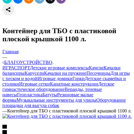
Контейнер для ТБО с пластиковой
плоской крышкой 1100 л.
Главная
—
БЛАГОУСТРОЙСТВО
ИГРА
СПОРТ
Детские игровые комплексы
Качели
Качалки
балансиры
Карусели
Качалки на пружине
Песочницы
Для игры
с песком и водой
Игровые домики
Горки
Детские скамейки и
столики
Игровые сетки
Канатные конструкции
Детское
гимнастическое оборудование
Веранды, теневые
навесы
Геопластика
Батуты
Резиновые малые
формы
Музыкальные инструменты для улицы
Оборудование
площадки для выгула собак
—
Контейнер для ТБО с пластиковой плоской крышкой 1100 л.