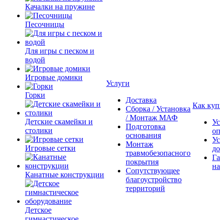
Качалки на пружине
Песочницы
Для игры с песком и
водой
Игровые домики
Услуги
Горки
Доставка
Как куп
Сборка / Установка
/ Монтаж МАФ
Детские скамейки и
Ус
Подготовка
столики
о
основания
Ус
Монтаж
Игровые сетки
до
травмобезопасного
Га
покрытия
на
Сопутствующее
Канатные конструкции
благоустройство
территорий
Детское
гимнастическое