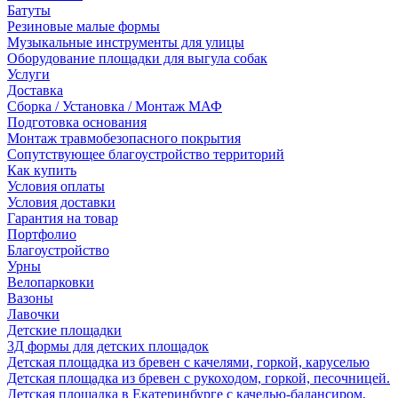
Батуты
Резиновые малые формы
Музыкальные инструменты для улицы
Оборудование площадки для выгула собак
Услуги
Доставка
Сборка / Установка / Монтаж МАФ
Подготовка основания
Монтаж травмобезопасного покрытия
Сопутствующее благоустройство территорий
Как купить
Условия оплаты
Условия доставки
Гарантия на товар
Портфолио
Благоустройство
Урны
Велопарковки
Вазоны
Лавочки
Детские площадки
3Д формы для детских площадок
Детская площадка из бревен с качелями, горкой, каруселью
Детская площадка из бревен с рукоходом, горкой, песочницей.
Детская площадка в Екатеринбурге с качелью-балансиром,