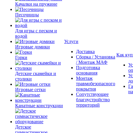
Качалки на пружине
Песочницы
Для игры с песком и
водой
Услуги
Игровые домики
Доставка
Как куп
Сборка / Установка
Горки
/ Монтаж МАФ
Ус
Подготовка
о
основания
Детские скамейки и
Ус
Монтаж
столики
до
травмобезопасного
Га
покрытия
Игровые сетки
на
Сопутствующее
благоустройство
территорий
Канатные конструкции
Детское
гимнастическое