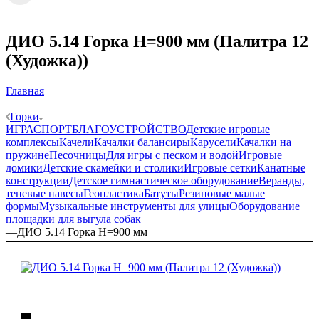
ДИО 5.14 Горка Н=900 мм (Палитра 12
(Художка))
Главная
—
Горки
ИГРА
СПОРТ
БЛАГОУСТРОЙСТВО
Детские игровые
комплексы
Качели
Качалки балансиры
Карусели
Качалки на
пружине
Песочницы
Для игры с песком и водой
Игровые
домики
Детские скамейки и столики
Игровые сетки
Канатные
конструкции
Детское гимнастическое оборудование
Веранды,
теневые навесы
Геопластика
Батуты
Резиновые малые
формы
Музыкальные инструменты для улицы
Оборудование
площадки для выгула собак
—
ДИО 5.14 Горка Н=900 мм