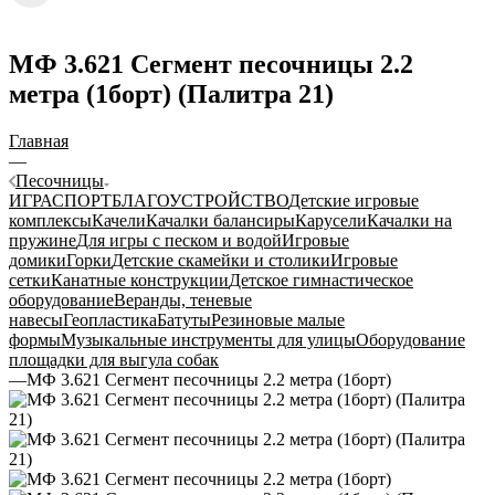
МФ 3.621 Сегмент песочницы 2.2
метра (1борт) (Палитра 21)
Главная
—
Песочницы
ИГРА
СПОРТ
БЛАГОУСТРОЙСТВО
Детские игровые
комплексы
Качели
Качалки балансиры
Карусели
Качалки на
пружине
Для игры с песком и водой
Игровые
домики
Горки
Детские скамейки и столики
Игровые
сетки
Канатные конструкции
Детское гимнастическое
оборудование
Веранды, теневые
навесы
Геопластика
Батуты
Резиновые малые
формы
Музыкальные инструменты для улицы
Оборудование
площадки для выгула собак
—
МФ 3.621 Сегмент песочницы 2.2 метра (1борт)