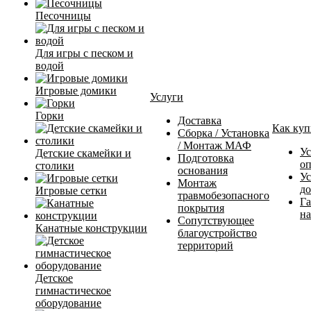
Песочницы
Для игры с песком и
водой
Игровые домики
Услуги
Горки
Доставка
Как куп
Сборка / Установка
/ Монтаж МАФ
Ус
Детские скамейки и
Подготовка
о
столики
основания
Ус
Монтаж
до
Игровые сетки
травмобезопасного
Га
покрытия
на
Сопутствующее
Канатные конструкции
благоустройство
территорий
Детское
гимнастическое
оборудование