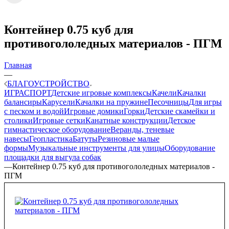
Контейнер 0.75 куб для
противогололедных материалов - ПГМ
Главная
—
БЛАГОУСТРОЙСТВО
ИГРА
СПОРТ
Детские игровые комплексы
Качели
Качалки
балансиры
Карусели
Качалки на пружине
Песочницы
Для игры
с песком и водой
Игровые домики
Горки
Детские скамейки и
столики
Игровые сетки
Канатные конструкции
Детское
гимнастическое оборудование
Веранды, теневые
навесы
Геопластика
Батуты
Резиновые малые
формы
Музыкальные инструменты для улицы
Оборудование
площадки для выгула собак
—
Контейнер 0.75 куб для противогололедных материалов -
ПГМ