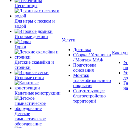
Песочницы
Для игры с песком и
водой
Игровые домики
Услуги
Горки
Доставка
Как куп
Сборка / Установка
/ Монтаж МАФ
Детские скамейки и
Ус
Подготовка
столики
о
основания
Ус
Монтаж
Игровые сетки
до
травмобезопасного
Га
покрытия
на
Сопутствующее
Канатные конструкции
благоустройство
территорий
Детское
гимнастическое
оборудование