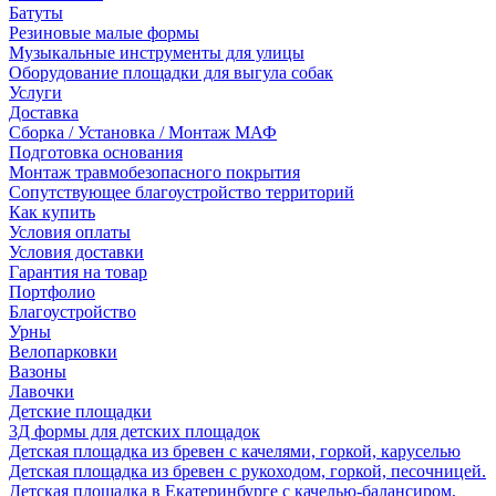
Батуты
Резиновые малые формы
Музыкальные инструменты для улицы
Оборудование площадки для выгула собак
Услуги
Доставка
Сборка / Установка / Монтаж МАФ
Подготовка основания
Монтаж травмобезопасного покрытия
Сопутствующее благоустройство территорий
Как купить
Условия оплаты
Условия доставки
Гарантия на товар
Портфолио
Благоустройство
Урны
Велопарковки
Вазоны
Лавочки
Детские площадки
3Д формы для детских площадок
Детская площадка из бревен с качелями, горкой, каруселью
Детская площадка из бревен с рукоходом, горкой, песочницей.
Детская площадка в Екатеринбурге с качелью-балансиром,