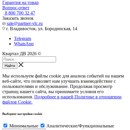
Гарантия на товар
Вопрос-ответ
8 800 700 32 47
Заказать звонок
sale@partner-vlc.ru
г. Владивосток, ул. Бородинская, 14
Telegram
WhatsApp
Квартал ДВ 2026 ©
Найти
seductive
jaipur
epekto
chut
hyd
allergy
blue
xn
lisetinypoet
nangi
wwwxxxcm
نيك
كرتون
افلام
طياز
Мы используем файлы cookie для анализа событий на нашем
look
sexy
ng
kaise
sex
hentai
films
vedio
cam
video
porno-
kentaweb.com
بكل
انمي
سكس
веб-сайте, что позволяет нам улучшать взаимодействие с
erobigtits.net
eromoms.info
el
marte
porn-
hentaihug.com
movies
hornyanaltube.net
hindicams.net
hindi
trash.net
سكس
الاوضاع
سكس
عربي
пользователями и обслуживание. Продолжая просмотр
sexy
anushka
nino
zeloporn.com
tube-
kobayashi-
tubanaka.mobi
telugu
indiamarie
youpornhindi.com
redwp
crobama.com
pornvuku.net
الفقراء
جامد
страниц нашего сайта, вы принимаете условия его
video
sex
onlineteleserye.net
tamil
box.mobi
san-
xhmastrr
s
cam
mumbai
افلام
افلام
porn-
использования.
Подробнее в нашей Политике в отношении
sunny
videos
widows
blue
www
chi-
chat
sex
arab.net
نيك
سكس
файлов Cookie.
leone
web
picture
xvidous
no-
movie
تصوير
خليجي
المحله
full
com
maid-
سكس
episode
dragon
Выберите настройки cookie
Минимальные
Аналитические/Функциональные