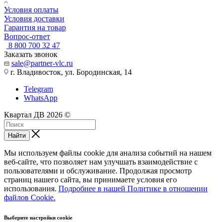
Условия оплаты
Условия доставки
Гарантия на товар
Вопрос-ответ
8 800 700 32 47
Заказать звонок
sale@partner-vlc.ru
г. Владивосток, ул. Бородинская, 14
Telegram
WhatsApp
Квартал ДВ 2026 ©
Найти
seductive
jaipur
epekto
chut
hyd
allergy
blue
xn
lisetinypoet
nangi
wwwxxxcm
نيك
كرتون
افلام
طياز
Мы используем файлы cookie для анализа событий на нашем
look
sexy
ng
kaise
sex
hentai
films
vedio
cam
video
porno-
kentaweb.com
بكل
انمي
سكس
веб-сайте, что позволяет нам улучшать взаимодействие с
erobigtits.net
eromoms.info
el
marte
porn-
hentaihug.com
movies
hornyanaltube.net
hindicams.net
hindi
trash.net
سكس
الاوضاع
سكس
عربي
пользователями и обслуживание. Продолжая просмотр
sexy
anushka
nino
zeloporn.com
tube-
kobayashi-
tubanaka.mobi
telugu
indiamarie
youpornhindi.com
redwp
crobama.com
pornvuku.net
الفقراء
جامد
страниц нашего сайта, вы принимаете условия его
video
sex
onlineteleserye.net
tamil
box.mobi
san-
xhmastrr
s
cam
mumbai
افلام
افلام
porn-
использования.
Подробнее в нашей Политике в отношении
sunny
videos
widows
blue
www
chi-
chat
sex
arab.net
نيك
سكس
файлов Cookie.
leone
web
picture
xvidous
no-
movie
تصوير
خليجي
المحله
full
com
maid-
سكس
episode
dragon
Выберите настройки cookie