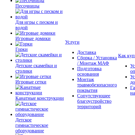
Песочницы
Для игры с песком и
водой
Игровые домики
Услуги
Горки
Доставка
Как куп
Сборка / Установка
/ Монтаж МАФ
Детские скамейки и
Ус
Подготовка
столики
о
основания
Ус
Монтаж
Игровые сетки
до
травмобезопасного
Га
покрытия
на
Сопутствующее
Канатные конструкции
благоустройство
территорий
Детское
гимнастическое
оборудование