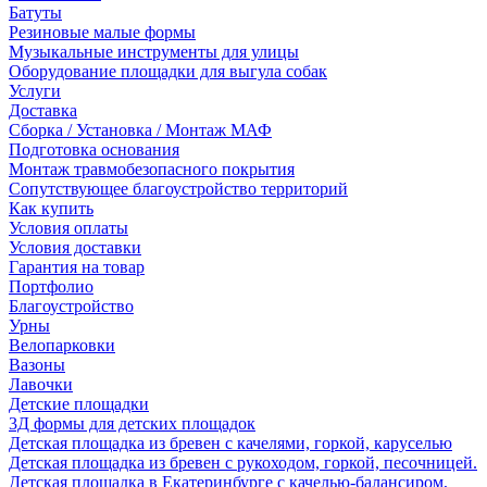
Батуты
Резиновые малые формы
Музыкальные инструменты для улицы
Оборудование площадки для выгула собак
Услуги
Доставка
Сборка / Установка / Монтаж МАФ
Подготовка основания
Монтаж травмобезопасного покрытия
Сопутствующее благоустройство территорий
Как купить
Условия оплаты
Условия доставки
Гарантия на товар
Портфолио
Благоустройство
Урны
Велопарковки
Вазоны
Лавочки
Детские площадки
3Д формы для детских площадок
Детская площадка из бревен с качелями, горкой, каруселью
Детская площадка из бревен с рукоходом, горкой, песочницей.
Детская площадка в Екатеринбурге с качелью-балансиром,