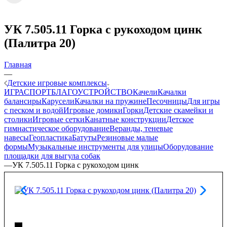
УК 7.505.11 Горка с рукоходом цинк
(Палитра 20)
Главная
—
Детские игровые комплексы
ИГРА
СПОРТ
БЛАГОУСТРОЙСТВО
Качели
Качалки
балансиры
Карусели
Качалки на пружине
Песочницы
Для игры
с песком и водой
Игровые домики
Горки
Детские скамейки и
столики
Игровые сетки
Канатные конструкции
Детское
гимнастическое оборудование
Веранды, теневые
навесы
Геопластика
Батуты
Резиновые малые
формы
Музыкальные инструменты для улицы
Оборудование
площадки для выгула собак
—
УК 7.505.11 Горка с рукоходом цинк